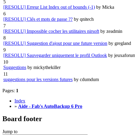
5
[RESOLU] Erreur List Index out of bounds (-1)
by Micka
6
[RESOLU] Clés et mots de passe ??
by qnitech
7
[RESOLU] Impossible cocher les utilitaires nirsoft
by zeadmin
8
[RESOLU] Suggestion d'ajout pour une future version
by gregland
9
[RESOLU] Sauvegarder uniquement le profil Outlook
by jeuxaforu
10
Suggestions
by mickythekiller
11
suggestions pour les versions futures
by cdumdum
Pages:
1
Index
»
Aide - Fab's AutoBackup 6 Pro
Board footer
Jump to